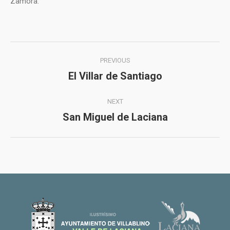
Zamora.
Album
PREVIOUS
navigation
El Villar de Santiago
Previous
album:
NEXT
San Miguel de Laciana
Next
album: