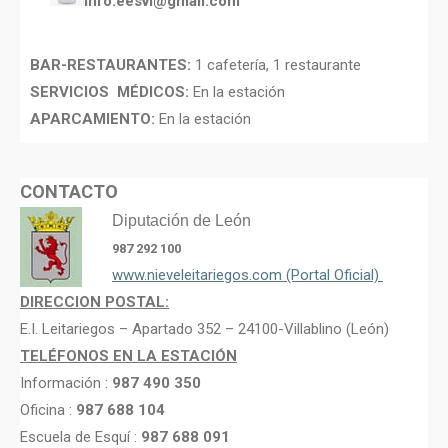
info.eesvl@gmail.com
BAR-RESTAURANTES:
1 cafetería, 1 restaurante
SERVICIOS MÉDICOS:
En la estación
APARCAMIENTO:
En la estación
CONTACTO
Diputación de León
987 292 100
www.nieveleitariegos.com (Portal Oficial)
DIRECCION POSTAL:
E.I. Leitariegos – Apartado 352 – 24100-Villablino (León)
TELÉFONOS EN LA ESTACIÓN
Información :
987 490 350
Oficina :
987 688 104
Escuela de Esquí :
987 688 091