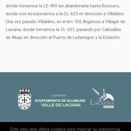
donde tomamos la LE-493 sin abandonarla hasta Rioscuro,
donde nos incorporamos a la CL-623 en dirección a Villablino.
Una vez pasado Villablino, en el km 103, llegamos a Villager de
Laciana, donde tomamos la CL-631, pasando por Caboalles
de Abajo en dirección al Puerto de Leitariegos y la Estación.
Aviso legal
|
Política de privacidad
| Contacto
|
Este sitio web utiliza cookies para mejorar su experiencia.
Ayuntamiento de Villablino, Avenida de la Constitución, 23 Villablino